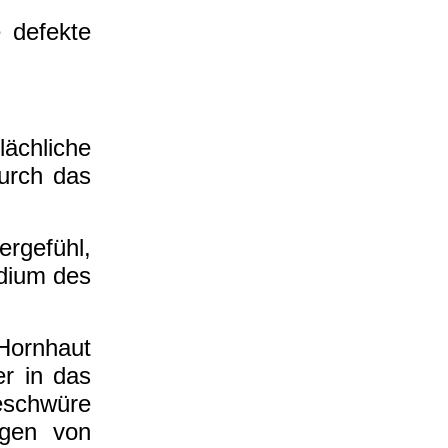
e defekte
ächliche
durch das
gefühl,
adium des
Hornhaut
er in das
eschwüre
agen von