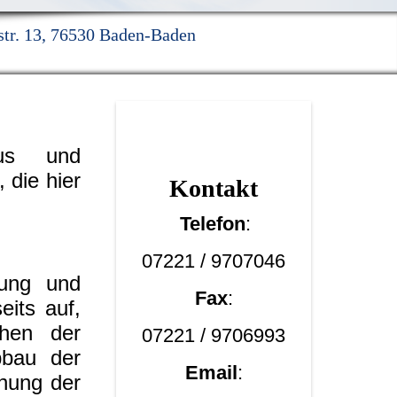
rstr. 13, 76530 Baden-Baden
nus und
 die hier
Kont
akt
Telefon
:
07221 / 9707046
nung und
Fax
:
its auf,
hen der
07221 / 9706993
bbau der
Email
:
nung der