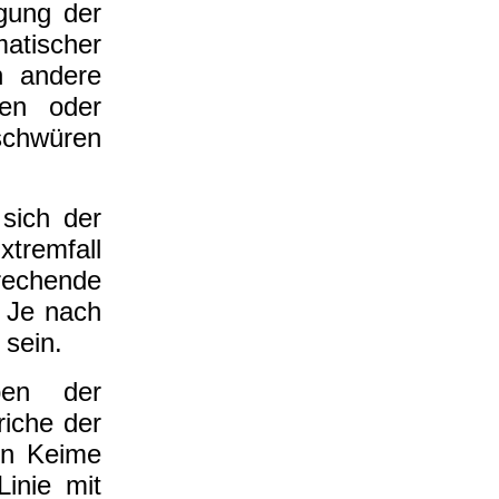
igung der
atischer
h andere
gen oder
chwüren
sich der
xtremfall
rechende
. Je nach
sein.
ben der
iche der
en Keime
inie mit