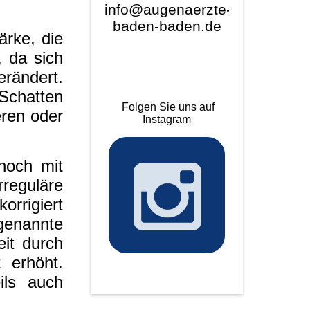
info@augenaerzte-
baden-baden.de
rke, die
, da sich
erändert.
Schatten
Folgen Sie uns auf
eren oder
Instagram
noch mit
rreguläre
orrigiert
nannte
eit durch
 erhöht.
ils auch