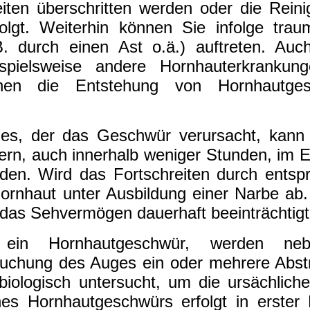
iten überschritten werden oder die Rein
lgt. Weiterhin können Sie infolge traum
B. durch einen Ast o.ä.) auftreten. Auc
pielsweise andere Hornhauterkrankun
nen die Entstehung von Hornhautges
es, der das Geschwür verursacht, kann 
ern, auch innerhalb weniger Stunden, im E
nden. Wird das Fortschreiten durch entsp
 Hornhaut unter Ausbildung einer Narbe ab
as Sehvermögen dauerhaft beeinträchtigt 
 ein Hornhautgeschwür, werden ne
uchung des Auges ein oder mehrere Abstr
biologisch untersucht, um die ursächlich
es Hornhautgeschwürs erfolgt in erster L