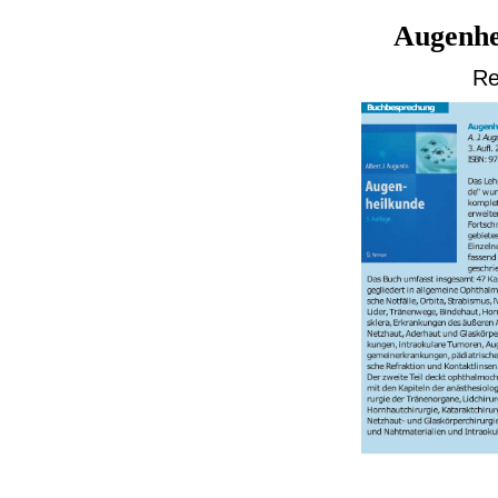
Augenhei
Re