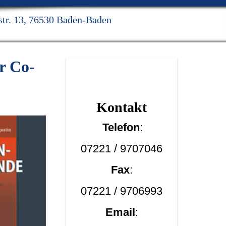
rstr. 13, 76530 Baden-Baden
r Co-
Kont
akt
Telefon
:
07221 / 9707046
Fax
:
07221 / 9706993
Email
: